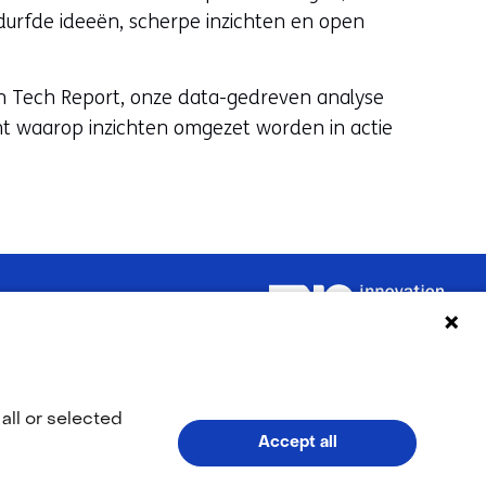
edurfde ideeën, scherpe inzichten en open
ch Tech Report, onze data-gedreven analyse
nt waarop inzichten omgezet worden in actie
LinkedIn
Facebook
YouTube
Instag
(opent
(opent
(opent
(opent
all or selected
Accept all
in
in
in
in
V