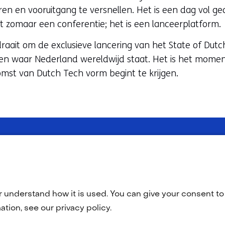
ren en vooruitgang te versnellen. Het is een dag vol g
iet zomaar een conferentie; het is een lanceerplatform.
aait om de exclusieve lancering van het State of Dut
 zien waar Nederland wereldwijd staat. Het is het mome
mst van Dutch Tech vorm begint te krijgen.
Geselecteerde
NL
(opent
ankelijkheid
Algemene voorwaarden
TNO
in
taal:
r understand how it is used. You can give your consent to 
nieuw
venster)
tion, see our privacy policy.