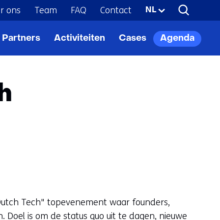
r ons
Team
FAQ
Contact
Geselecteerde
NL
taal:
Partners
Activiteiten
Cases
Agenda
h
f Dutch Tech" topevenement waar founders,
 Doel is om de status quo uit te dagen, nieuwe