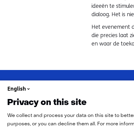
ideeën te stimule
dialoog. Het is n
Het evenement dr
die precies laat
en waar de toeko
English
Privacy on this site
Navigatie
Nieuwsbrief
Cookies
Privacy statement
Disclaimer
Toeg
We collect and process your data on this site to bette
purposes, or you can decline them all. For more informa