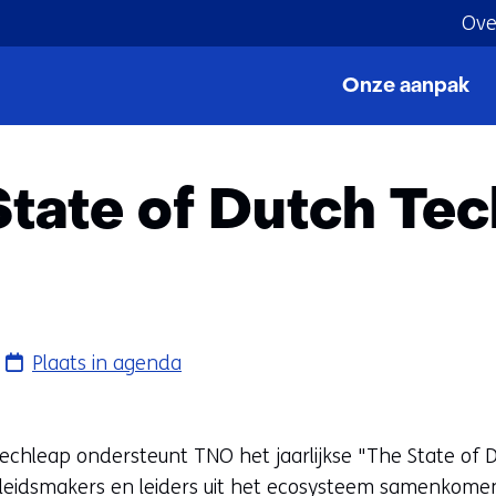
Ove
Ga
naar
Onze aanpak
Home
Agenda
State of Dutch Tech
de
inhoud
State of Dutch Tec
Plaats in agenda
Techleap ondersteunt TNO het jaarlijkse "The State o
eleidsmakers en leiders uit het ecosysteem samenkomen.