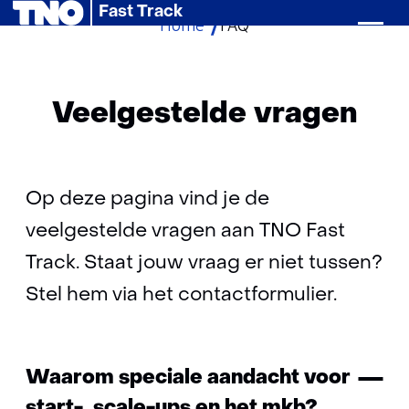
Fast Track
Home
Ga
FAQ
naar
de
inhoud
Veelgestelde vragen
Op deze pagina vind je de
veelgestelde vragen aan TNO Fast
Track. Staat jouw vraag er niet tussen?
Stel hem via het contactformulier.
Inklappen
Waarom speciale aandacht voor
start-, scale-ups en het mkb?