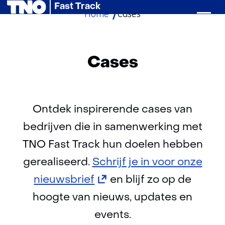
Fast Track
Home
Cases
Ga
naar
de
inhoud
Cases
Ontdek inspirerende cases van
bedrijven die in samenwerking met
TNO Fast Track hun doelen hebben
gerealiseerd.
Schrijf je in voor onze
(opent
nieuwsbrief
en blijf zo op de
in
hoogte van nieuws, updates en
nieuw
events.