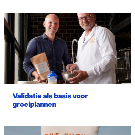
venster)
(verwijst
naar
een
andere
website)
Validatie als basis voor
groeiplannen