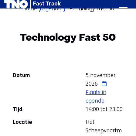
Fast Track
Home
Agenda
Technology Fast 50
Ga
naar
de
inhoud
Technology Fast 50
Datum
5 november
2026
Plaats in
agenda
Tijd
14:00 tot
23:00
Locatie
Het
Scheepvaartm