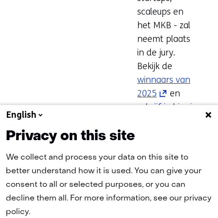
scaleups en
het MKB - zal
neemt plaats
in de jury.
Bekijk de
winnaars van
2025
(opent
en
schrijf je hier in
in
English
voor de editie
nieuw
van 2026
venster)
(opent
.
Privacy on this site
(verwijst
in
We collect and process your data on this site to
naar
nieuw
better understand how it is used. You can give your
een
venster)
consent to all or selected purposes, or you can
andere
(verwijst
decline them all. For more information, see our privacy
website)
naar
policy.
een