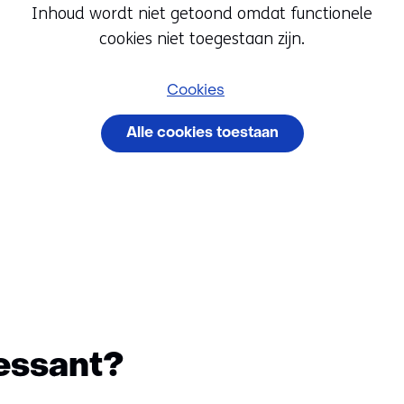
Inhoud wordt niet getoond omdat functionele
Cookievoorkeur
cookies niet toegestaan zijn.
wijzigen
Hier
Cookies
kan
het
Alle cookies toestaan
gebruik
van
Cookievoorkeuren beheren
cookies
op
deze
website
worden
toegestaan
of
essant?
geweigerd.