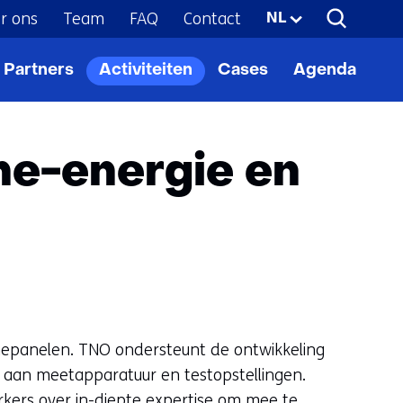
r ons
Team
FAQ
Contact
Geselecteerde
NL
taal:
Partners
Activiteiten
Cases
Agenda
zonnepanelen
ne-energie en
nnepanelen. TNO ondersteunt de ontwikkeling
t aan meetapparatuur en testopstellingen.
kers over in-diepte expertise om mee te