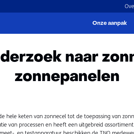
Ove
Ga
naar
Onze aanpak
iteiten
Solar Lab: Onderzoek naar zonne-energie en 
de
inhoud
nderzoek naar zon
zonnepanelen
n de hele keten van zonnecel tot de toepassing van zo
tie van processen en heeft een uitgebreid assortimen
 meet-, en testapparatuur beschikken de TNO medewer