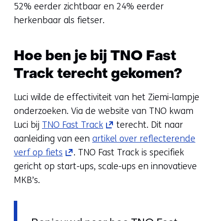
52% eerder zichtbaar en 24% eerder
herkenbaar als fietser.
Hoe ben je bij TNO Fast
Track terecht gekomen?
Luci wilde de effectiviteit van het Ziemi-lampje
onderzoeken. Via de website van TNO kwam
(opent
Luci bij
TNO Fast Track
terecht. Dit naar
in
aanleiding van een
artikel over reflecterende
(opent
nieuw
verf op fiets
. TNO Fast Track is specifiek
in
venster)
gericht op start-ups, scale-ups en innovatieve
nieuw
(verwijst
MKB’s.
venster)
naar
(verwijst
een