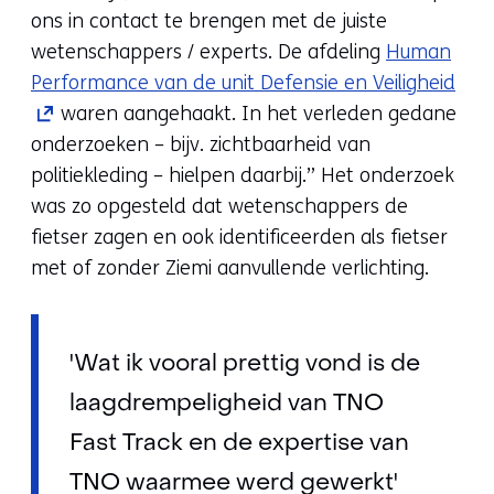
ons in contact te brengen met de juiste
wetenschappers / experts. De afdeling
Human
(op
Performance van de unit Defensie en Veiligheid
in
waren aangehaakt. In het verleden gedane
nie
onderzoeken – bijv. zichtbaarheid van
vens
politiekleding – hielpen daarbij.” Het onderzoek
(ver
was zo opgesteld dat wetenschappers de
naa
fietser zagen en ook identificeerden als fietser
een
met of zonder Ziemi aanvullende verlichting.
and
webs
'Wat ik vooral prettig vond is de
laagdrempeligheid van TNO
Fast Track en de expertise van
TNO waarmee werd gewerkt'