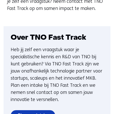
in
je zelf een vraagstuk? Neem contact met TNO
nieuw
Fast Track op om samen impact te maken.
venster)
(verwijst
naar
een
Over TNO Fast Track
andere
Heb jij zelf een vraagstuk waar je
website)
specialistische kennis en R&D van TNO bij
kunt gebruiken? Via TNO Fast Track zijn we
jouw onafhankelijk technologie partner voor
startups, scaleups en het innovatief MKB.
Plan een intake bij TNO Fast Track en we
nemen snel contact op om samen jouw
innovatie te versnellen.