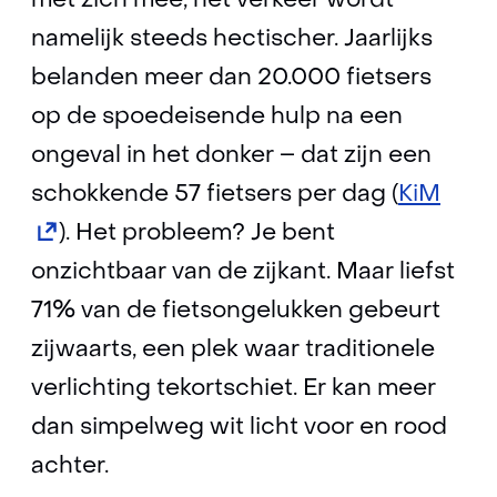
met zich mee, het verkeer wordt
namelijk steeds hectischer. Jaarlijks
belanden meer dan 20.000 fietsers
op de spoedeisende hulp na een
ongeval in het donker – dat zijn een
(ope
schokkende 57 fietsers per dag (
KiM
in
). Het probleem? Je bent
nieu
onzichtbaar van de zijkant. Maar liefst
venst
71% van de fietsongelukken gebeurt
(verw
zijwaarts, een plek waar traditionele
naar
verlichting tekortschiet. Er kan meer
een
dan simpelweg wit licht voor en rood
ande
achter.