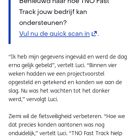
naar
andere
Benieuwd naar hoe TNO Fast
een
website)
Track jouw bedrijf kan
andere
ondersteunen?
website)
(opent
Vul nu de quick scan in
.
in
nieuw
“Ik heb mijn gegevens ingevuld en werd de dag
erna gelijk gebeld”, vertelt Luci. “Binnen vier
venster)
weken hadden we een projectvoorstel
(verwijst
opgesteld en getekend en konden we aan de
naar
slag. Nu was het wachten tot het donker
werd,” vervolgt Luci.
een
andere
Ziemi wil de fietsveiligheid verbeteren. “Hoe we
website)
dat precies konden aantonen was nog
onduidelijk,” vertelt Luci. “TNO Fast Track hielp