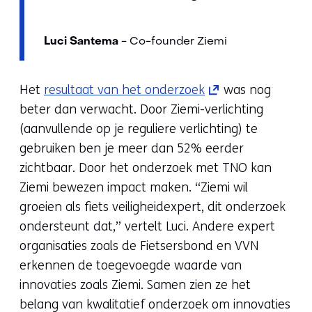
Luci Santema
- Co-founder Ziemi
(opent
Het
resultaat van het onderzoek
was nog
in
beter dan verwacht. Door Ziemi-verlichting
nieuw
(aanvullende op je reguliere verlichting) te
venster)
gebruiken ben je meer dan 52% eerder
(verwijst
zichtbaar. Door het onderzoek met TNO kan
naar
Ziemi bewezen impact maken. “Ziemi wil
een
groeien als fiets veiligheidexpert, dit onderzoek
andere
ondersteunt dat,” vertelt Luci. Andere expert
website)
organisaties zoals de Fietsersbond en VVN
erkennen de toegevoegde waarde van
innovaties zoals Ziemi. Samen zien ze het
belang van kwalitatief onderzoek om innovaties