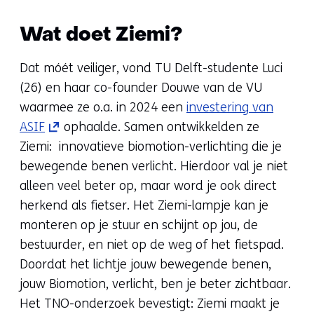
webs
Wat doet Ziemi?
Dat móét veiliger, vond TU Delft-studente Luci
(26) en haar co-founder Douwe van de VU
waarmee ze o.a. in 2024 een
investering van
(opent
ASIF
ophaalde. Samen ontwikkelden ze
in
Ziemi: innovatieve biomotion-verlichting die je
nieuw
bewegende benen verlicht. Hierdoor val je niet
venster)
alleen veel beter op, maar word je ook direct
(verwijst
herkend als fietser. Het Ziemi-lampje kan je
naar
monteren op je stuur en schijnt op jou, de
een
bestuurder, en niet op de weg of het fietspad.
andere
Doordat het lichtje jouw bewegende benen,
website)
jouw Biomotion, verlicht, ben je beter zichtbaar.
Het TNO-onderzoek bevestigt: Ziemi maakt je